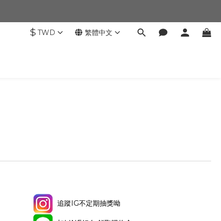
$
TWD
繁體中文
追蹤IG不定期抽獎呦