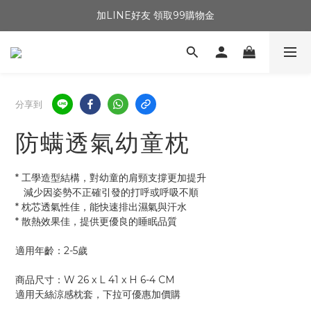
加LINE好友 領取99購物金
分享到
防螨透氣幼童枕
* 工學造型結構，對幼童的肩頸支撐更加提升
   減少因姿勢不正確引發的打呼或呼吸不順
* 枕芯透氣性佳，能快速排出濕氣與汗水
* 散熱效果佳，提供更優良的睡眠品質
適用年齡：2-5歲
商品尺寸：W 26 x L 41 x H 6-4 CM
適用天絲涼感枕套，下拉可優惠加價購