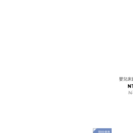
嬰兒床
N
N
限時優惠