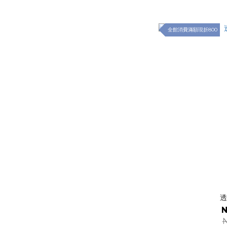
全館消費滿額現折800
透
N
N