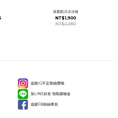
凍夏酷涼冰冰被
6
NT$1,900
NT$2,380
追蹤IG不定期抽獎呦
加LINE好友 領取購物金
追蹤FB粉絲專頁