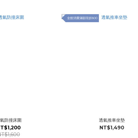
全館消費滿額現折800
氣防撞床圍
透氣推車坐墊
T$1,200
NT$1,490
T$1,600