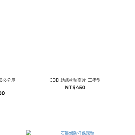
含8公分厚
CBD 助眠枕墊高片_工學型
NT$450
00