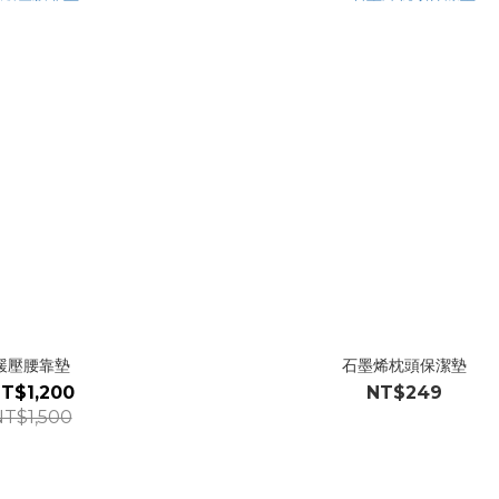
緩壓腰靠墊
石墨烯枕頭保潔墊
T$1,200
NT$249
T$1,500