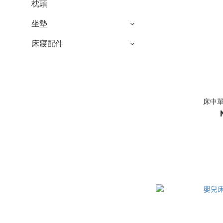
枕頭
坐墊
床寢配件
床中單