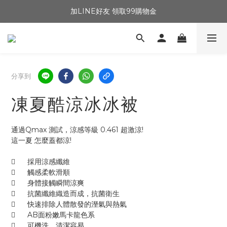
加LINE好友 領取99購物金
分享到
凍夏酷涼冰冰被
通過Qmax 測試，涼感等級 0.461 超激涼!
這一夏 怎麼蓋都涼!
	採用涼感纖維
	觸感柔軟滑順
	身體接觸瞬間涼爽
	抗菌纖維織造而成，抗菌衛生
	快速排除人體散發的溼氣與熱氣
	AB面粉嫩馬卡龍色系
	可機洗，清潔容易