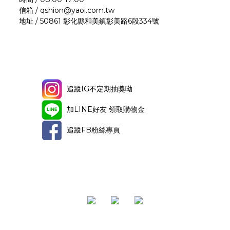
信箱 / qshion@yaoi.com.tw
地址 / 50861 彰化縣和美鎮彰美路6段334號
追蹤IG不定期抽獎呦
加LINE好友 領取購物金
追蹤FB粉絲專頁