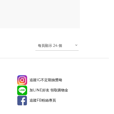
每頁顯示 24 個
追蹤IG不定期抽獎呦
加LINE好友 領取購物金
追蹤FB粉絲專頁