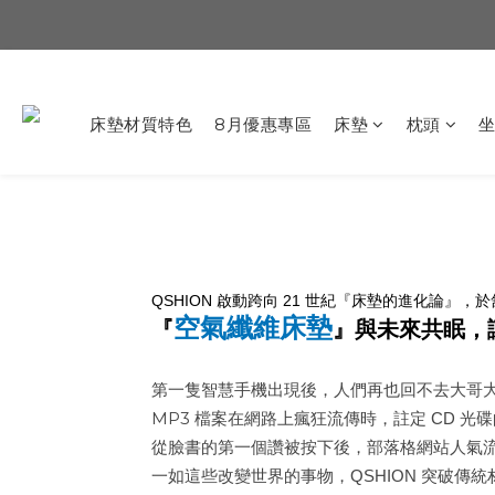
床墊材質特色
8月優惠專區
床墊
枕頭
QSHION
21
啟動跨向
世紀『床墊的進化論』，於
空氣纖維床墊
『
』與未來共眠，
第一隻智慧手機出現後，人們再也回不去大哥
MP3
檔案在網路上瘋狂流傳時，註定
CD
光碟
從臉書的第一個讚被按下後，部落格網站人氣
一如這些改變世界的事物，
QSHION
突破傳統