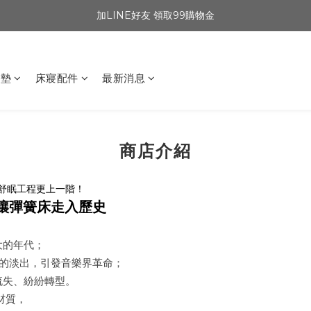
加LINE好友 領取99購物金
坐墊
床寢配件
最新消息
商店介紹
舒眠工程更上一階！
讓彈簧床走入歷史
大的年代；
的淡出，引發音樂界革命；
流失、紛紛轉型。
材質，