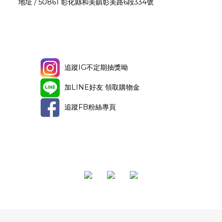
地址 / 50861 彰化縣和美鎮彰美路6段334號
追蹤IG不定期抽獎呦
加LINE好友 領取購物金
追蹤FB粉絲專頁