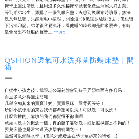
床墊上無法清洗，且用沒多久泡棉床墊就老化產生屑屑只好丟棄。
等到弟弟出生，添購了一張乳膠床墊，沒想到換尿布時噴尿，無法
洗又無法曬，只能用毛巾按壓，開除濕+冷氣讓尿騷味淡去，但也留
下污漬印記。弟弟很容易流汗，看他睡的時候總是翻來覆去，有時
還會發出不舒服的聲音……
more
QSHION透氣可水洗抑菌防螨床墊｜開
箱
自從生小孩之後，我跟老公深刻體會到孩子弄髒東西有多容易！
而且多意外得無法防範....
凡舉突如其來的寶寶吐奶、寶寶尿床、屎背秀等等！
所以小孩使用的東西我們都希望可以洗！可以洗！可以洗！
什麼靠擦的、靠噴的我們都覺得不徹底啊，
就如同洗手的概念一樣，真的髒了靠乾洗手或是擦拭都是不夠的！
嬰兒床墊也是常常遭受攻擊的範圍之一！
雖然可以鋪隔水墊，(但意外總發生在墊子拿起來的時候......)