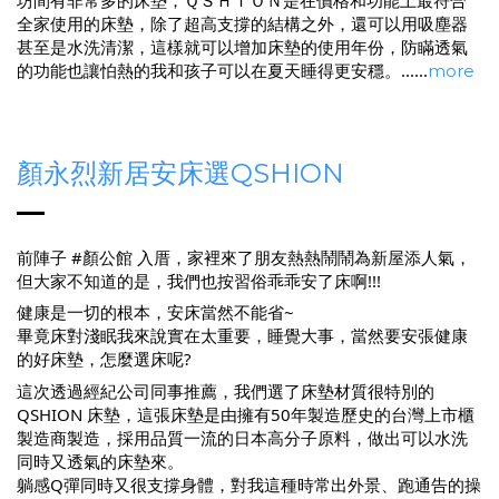
全家使用的床墊，除了超高支撐的結構之外，還可以用吸塵器
甚至是水洗清潔，這樣就可以增加床墊的使用年份，防瞞透氣
的功能也讓怕熱的我和孩子可以在夏天睡得更安穩。......
more
顏永烈新居安床選QSHION
前陣子 #顏公館 入厝，家裡來了朋友熱熱鬧鬧為新屋添人氣，
但大家不知道的是，我們也按習俗乖乖安了床啊!!!
健康是一切的根本，安床當然不能省~
畢竟床對淺眠我來說實在太重要，睡覺大事，當然要安張健康
的好床墊，怎麼選床呢?
這次透過經紀公司同事推薦，我們選了床墊材質很特別的
QSHION
床墊，這張床墊是由擁有50年製造歷史的台灣上市櫃
製造商製造，採用品質一流的日本高分子原料，做出可以水洗
同時又透氣的床墊來。
躺感Q彈同時又很支撐身體，對我這種時常出外景、跑通告的操