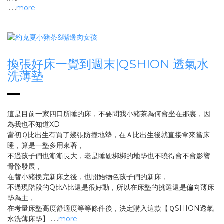
......
more
換張好床一覺到週末|QSHION 透氣水
洗薄墊
這是目前一家四口所睡的床，不要問我小豬茶為何會坐在那裏，因
為我也不知道XD
當初Ｑ比出生有買了幾張防撞地墊，在Ａ比出生後就直接拿來當床
睡，算是一墊多用來著，
不過孩子們也漸漸長大，老是睡硬梆梆的地墊也不曉得會不會影響
骨骼發展，
在替小豬換完新床之後，也開始物色孩子們的新床，
不過現階段的Q比A比還是很好動，所以在床墊的挑選還是偏向薄床
墊為主，
在考量床墊高度舒適度等等條件後，決定購入這款【ＱSHION透氣
水洗薄床墊】......
more