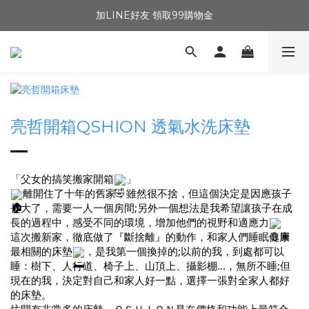
加LINE好友 領取99購物金
亮哲開箱QSHION 透氣水洗床墊
「父女的搞笑搬家開箱
」
離開住了十年的舊家，雖然很不捨，但這個決定是因應孩子
長大了，需要一人一個房間;另外一個想法是我希望讓孩子在成
長的過程中，感受不同的環境，增加他們的視野和適應力
這次搬新家，徹底做了『斷捨離』的動作，和家人們睡眠健康
最相關的床墊
，是我第一個換掉的;以前的我，到處都可以
睡：樹下、人行道、椅子上、山頂上、攝影棚...，無所不睡;但
現在的我，決定對自己和家人好一點，選擇一張對全家人都好
的床墊。
坊間有非常多的床墊，ＱＳＨＩＯＮ是在價格和功能上最符合