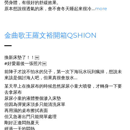
勞身體，有很好的舒緩效果。
原本想說很透氣的床，會不會冬天睡起來很冷…
more
金曲歌王羅文裕開箱QSHION
換新床墊了！！￼
#好愛最後一張照片￼
前陣子才說不怕水的兒子，第一次下海玩水玩到瘋掉，想說未
來該是個討海人吧，但果真很會放水…
某天早上在換尿布的時候忽然尿尿小童大噴發，才轉身一下要
去拿尿布
尿尿小童的液體整個滲入床墊
但因為彈簧床頂多只能清洗床單
再用濕的桌布擦拭表面
但又急著出門只能簡單處理
剛好正逢悶熱夏天
經過一天的悶熱