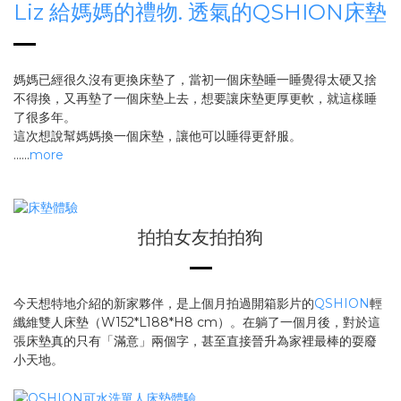
Liz 給媽媽的禮物. 透氣的QSHION床墊
媽媽已經很久沒有更換床墊了，當初一個床墊睡一睡覺得太硬又捨
不得換，又再墊了一個床墊上去，想要讓床墊更厚更軟，就這樣睡
了很多年。
這次想說幫媽媽換一個床墊，讓他可以睡得更舒服。
......
more
拍拍女友拍拍狗
今天想特地介紹的新家夥伴，是上個月拍過開箱影片的
QSHION
輕
纖維雙人床墊（W152*L188*H8 cm）。在躺了一個月後，對於這
張床墊真的只有「滿意」兩個字，甚至直接晉升為家裡最棒的耍廢
小天地。