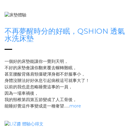
不再夢醒時分的好眠，QSHION 透氣
水洗床墊
一個好的床墊能讓你一覺到天明，
不好的床墊會讓你翻來覆去輾轉難眠，
甚至腰酸背痛肩頸僵硬渾身都不舒服事小，
身體沒辦法好好休息引起病根這可就事大了！
以前的我也是忽略睡覺這事的一員，
因為一場車禍後，
我的頸椎第四第五節變成了人工骨後，
能睡好覺這件事變成是一種奢望......
more