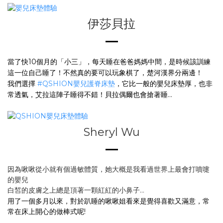
伊莎貝拉
當了快10個月的「小三」，每天睡在爸爸媽媽中間，是時候該訓練
這一位自己睡了！
不然真的要可以玩象棋了，楚河漢界分兩邊！
我們選擇
#QSHION嬰兒護脊床墊
，它比一般的嬰兒床墊厚，也非
常透氣，艾拉這陣子睡得不錯！
貝拉偶爾也會搶著睡...
Sheryl Wu
因為啾啾從小就有個過敏體質，
她大概是我看過世界上最會打噴嚏
的嬰兒
白皙的皮膚之上總是頂著一顆紅紅的小鼻子...
用了一個多月以來，
對於趴睡的啾啾姐看來是覺得喜歡又滿意，
常
常在床上開心的做棒式呢!