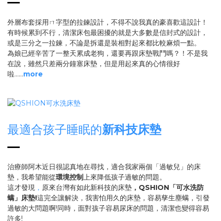
外層布套採用ㄇ字型的拉鍊設計，不得不說我真的豪喜歡這設計！
有時候累到不行，清潔床包最困擾的就是大多數是信封式的設計，
或是三分之一拉鍊，不論是拆還是裝相對起來都比較麻煩一點。
為娘已經辛苦了一整天累成老狗，還要再跟床墊戰鬥嗎？！不是我
在說，雖然只差兩分鐘塞床墊，但是用起來真的心情很好
啦......
more
最適合孩子睡眠的
新科技床墊
治療師阿木近日很認真地在尋找，適合我家兩個「過敏兒」的床
墊，我希望能從
環境控制
上來降低孩子過敏的問題。
這才發現
，
原來台灣有如此新科技的床墊
，
QSHION
「可水洗防
螨」床墊
!
這完全讓解決，我害怕用久的床墊，容易孳生塵螨，引發
過敏的大問題啊!同時，面對孩子容易尿床的問題，清潔也變得容易
許多!