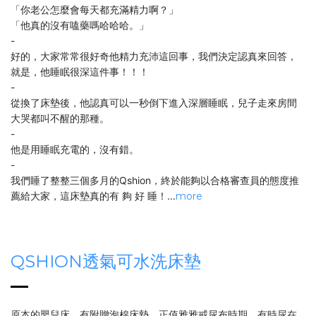
「你老公怎麼會每天都充滿精力啊？」
「他真的沒有嗑藥嗎哈哈哈。」
-
好的，大家常常很好奇他精力充沛這回事，我們決定認真來回答，
就是，他睡眠很深這件事！！！
-
從換了床墊後，他認真可以一秒倒下進入深層睡眠，兒子走來房間
大哭都叫不醒的那種。
-
他是用睡眠充電的，沒有錯。
-
我們睡了整整三個多月的Qshion，終於能夠以合格審查員的態度推
薦給大家，這床墊真的有 夠 好 睡！...
more
QSHION透氣可水洗床墊
原本的嬰兒床，有附贈泡棉床墊，正值雅雅戒尿布時期，有時尿在