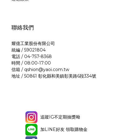
公共環境時，自備拖鞋，避免赤腳共用設施而感染。遵照醫囑用
藥：若經醫師診斷並使用藥膏，請規律（定時定量）塗抹，切忌自
行中斷，以免病況惡化或反覆。定期檢視與更換老舊床墊：避免長
聯絡我們
期累積濕氣與過敏原。透氣防霉床墊推薦：QSHION 空氣纖維床墊
想要徹底解決床墊潮濕發霉的問題，挑對材質是關鍵！QSHION 全
耀億工業股份有限公司
系列床墊採用獨特的大量空氣纖維結構，具備以下優勢：不蓄積水
統編 / 59021804
氣：讓空氣與濕氣自由流通，常保乾爽。可水洗清潔：床體能直接
電話 / 04-757-8368
以清水徹底洗淨，告別傳統床墊洗不到的深層髒汙。通過專業防黴
時間 / 08:00-17:00
檢測：根據實驗室測試，將黑黴植入各類床墊材質中觀察七天，傳
信箱 / qshion@yaoi.com.tw
地址 / 50861 彰化縣和美鎮彰美路6段334號
統多材質床墊普遍出現發霉現象，而 QSHION 床體完全沒有黴菌
產生，防霉抗菌效果卓越！如果你是怕熱體質，或是家中有容易因
塵蟎引發過敏困擾的成員，歡迎預約門市試躺體驗，感受 QSHION
床墊帶來的夏季涼爽與乾淨舒適！
追蹤IG不定期抽獎呦
加LINE好友 領取購物金