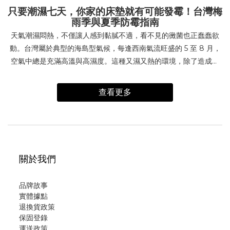
只要潮濕七天，你家的床墊就有可能發霉！台灣梅
雨季與夏季防霉指南
天氣潮濕悶熱，不僅讓人感到黏膩不適，看不見的黴菌也正蠢蠢欲
動。台灣屬於典型的海島型氣候，每逢西南氣流旺盛的 5 至 8 月，
空氣中總是充滿高溫與高濕度。這種又濕又熱的環境，除了造成體
感不適，更要小心家中的大型寢具正默默滋生黴菌大軍。每天睡的
床墊，其實也有發霉危機！換洗床包時，你曾多看幾眼床包底下的
查看更多
床墊嗎？那張陪伴你數年甚至數十年的床墊，內部可能藏有數以萬
計的黴菌與塵蟎，每天與你「同床共眠」。這些微生物日復一日靠
著人體排出的汗水、皮屑與皮脂滋養，在床墊內部繁衍。小心！黴
菌對身體與皮膚健康的危害夏季是皮膚科門診的旺季，許多常見的
皮膚問題都與黴菌感染息息相關，例如：香港腳（足癬）體癬頭癬
關於我們
這些部位往往讓人搔癢難耐且不易根治。尤其是侵犯腋下與軀幹的
體癬，常因背部悶熱不透氣而遭受感染並反覆發作。 5大實用日常防
品牌故事
霉小祕方透過以下幾個日常習慣，能有效預防與改善黴菌侵擾：足
實體據點
部保持乾燥：鞋子輪流換穿、不重複穿同一雙，勤換襪子，或在夏
退換貨政策
季改穿通風涼鞋。選擇透氣快乾衣物：減少汗水滯留身體的時間，
保固登錄
流汗時建議多備一套衣物替換。注意公共場所衛生：出入游泳池等
運
送政策