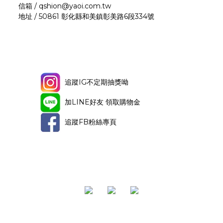
信箱 / qshion@yaoi.com.tw
地址 / 50861 彰化縣和美鎮彰美路6段334號
追蹤IG不定期抽獎呦
加LINE好友 領取購物金
追蹤FB粉絲專頁