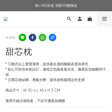
加LINE好友 領取99購物金
分享到
甜芯枕
* 12個月以上寶寶適用，提供最合適的睡眠高度與承托
* 貼心可拆洗布套設計，連枕芯也能直接水洗，徹底告別細菌與污
垢
* 立體芯材結構，透氣分壓，提供肩頸最穩定的支撐
商品尺寸：W 30 x L 45 x H 3 CM
適用天絲涼感枕套，下拉可優惠加價購