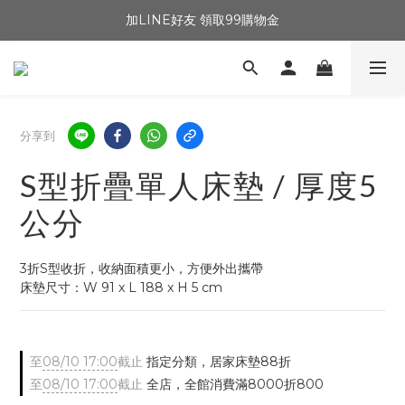
加LINE好友 領取99購物金
分享到
S型折疊單人床墊 / 厚度5
公分
3折S型收折，收納面積更小，方便外出攜帶
床墊尺寸：W 91 x L 188 x H 5 cm
至
08/10 17:00
截止
指定分類，居家床墊88折
至
08/10 17:00
截止
全店，全館消費滿8000折800