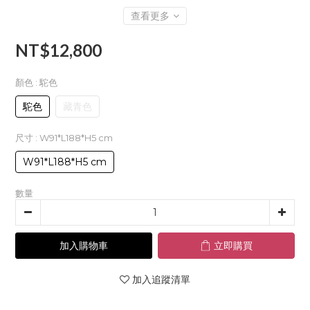
查看更多
NT$12,800
顏色
: 駝色
駝色
藏青色
尺寸
: W91*L188*H5 cm
W91*L188*H5 cm
數量
加入購物車
立即購買
加入追蹤清單