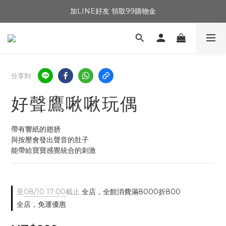
加LINE好友 領取99購物金
分享到
好聲鷹啾啾玩偶
帶有響紙的翅膀
與按壓會發出聲音的肚子
能帶給寶寶感覺統合的刺激
至
08/10 17:00
截止
全店，全館消費滿8000折800
全店，免運優惠