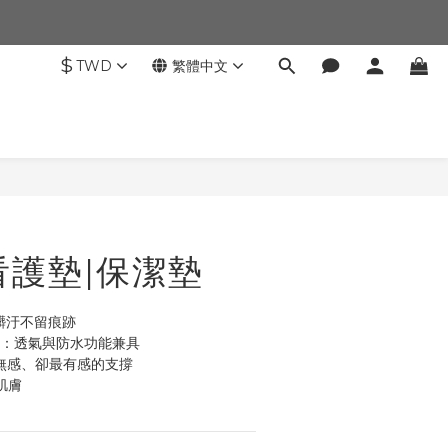
$
TWD
繁體中文
立即購買
看護墊|保潔墊
：髒汙不留痕跡
氣膜：透氣與防水功能兼具
薄：無感、卻最有感的支撐
肌膚