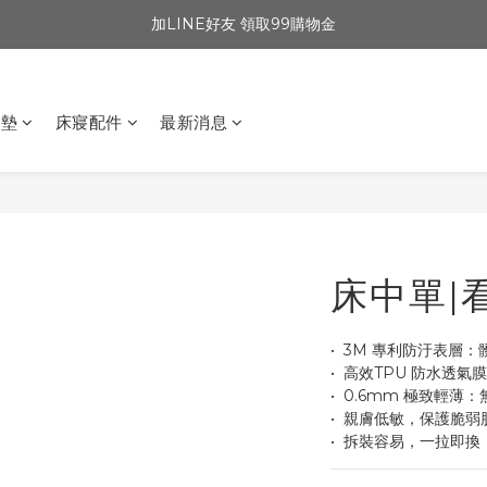
加LINE好友 領取99購物金
坐墊
床寢配件
最新消息
床中單|
•  3M 專利防汙表層
•  高效TPU 防水透
•  0.6mm 極致輕
•  親膚低敏，保護脆弱
•  拆裝容易，一拉即換