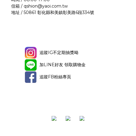
信箱 / qshion@yaoi.com.tw
地址 / 50861 彰化縣和美鎮彰美路6段334號
追蹤IG不定期抽獎呦
加LINE好友 領取購物金
追蹤FB粉絲專頁