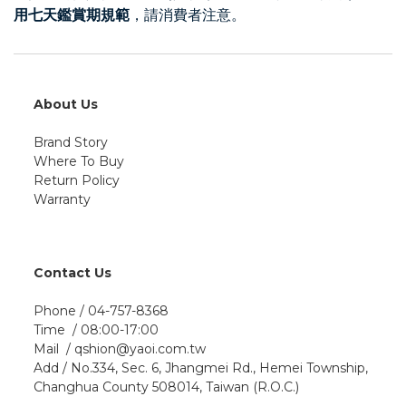
用七天鑑賞期規範
，請消費者注意。
About Us
Brand Story
Where To Buy
Return Policy
Warranty
Contact Us
Phone / 04-757-8368
Time / 08:00-17:00
Mail / qshion@yaoi.com.tw
Add / No.334, Sec. 6, Jhangmei Rd., Hemei Township,
Changhua County 508014, Taiwan (R.O.C.)