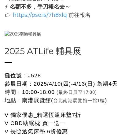
⚡
名額不多，手刀報名去～
👉
https://pse.is/7h8xlq
前往報名
2025 ATLife 輔具展
攤位號：J528
參展日期：2025/4/10(四)-4/13(日) 為期4天
時間：10:00-18:00
(最終日展至17:00)
地點：南港展覽館(
)
台北南港展覽館一館1樓
V 獨家優惠_精選恆溫床墊7折
V CBD助眠枕 買一送一
V 長照透氣床墊 6折優惠