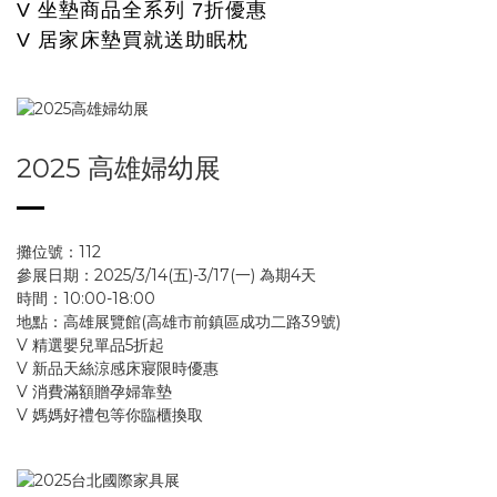
V 坐墊商品全系列 7折優惠
V 居家床墊買就送助眠枕
2025 高雄婦幼展
攤位號：112
參展日期：2025/3/14(五)-3/17(一) 為期4天
時間：10:00-18:00
地點：高雄展覽館(高雄市前鎮區成功二路39號)
V 精選嬰兒單品5折起
V 新品天絲涼感床寢限時優惠
V 消費滿額贈孕婦靠墊
V 媽媽好禮包等你臨櫃換取