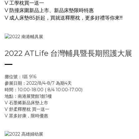
V 工學枕買一送一
V 防撞床圍新品上市、新品床墊限時特惠
V 成人床墊85折起，買就送釋壓枕，
更多好禮等你來!!!
2022 ATLife 台灣輔具暨長期照護大展
攤位號：I區 916
參展日期：2022/8/4-8/7 為期4天
時間：10:00-18:00 ( 8/4 10:00-17:00)
地點：南港展覽館1館1樓
V 石墨烯新品床墊上市
V 舒柔釋壓枕 買一送一
V 眾多好康，限時優惠