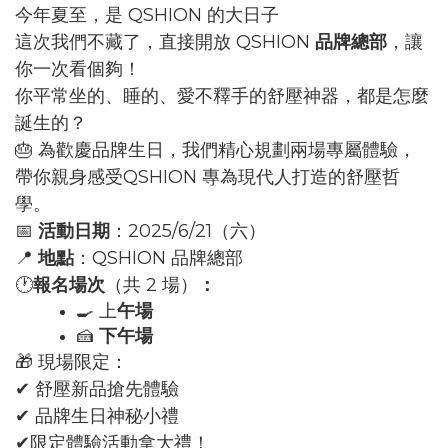
今年夏至，是 QSHION 的大日子
這次我們不藏了，直接開放 QSHION
品牌總部
，讓
你一次看個夠！
你平常坐的、睡的、愛不釋手的舒壓神器，都是怎麼
誕生的？
🎂 為歡慶品牌生日，我們精心規劃兩場專屬體驗，
帶你親身感受QSHION 專為現代人打造的舒壓哲
學。
📅
活動日期
：2025/6/21（六）
📍
地點
：QSHION 品牌總部
🕐
報名場次
（共 2 場）
：
🍳 上
午場
🍰
下午場
🎁 現場限定：
✔ 舒壓新品搶先體驗
✔ 品牌生日神秘小禮
✔限定體驗活動拿大禮！