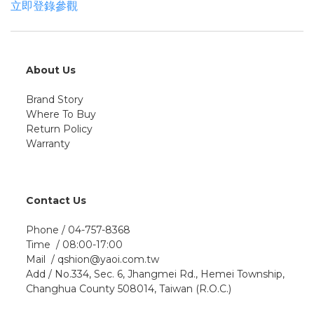
立即登錄參觀
About Us
Brand Story
Where To Buy
Return Policy
Warranty
Contact Us
Phone / 04-757-8368
Time / 08:00-17:00
Mail / qshion@yaoi.com.tw
Add / No.334, Sec. 6, Jhangmei Rd., Hemei Township,
Changhua County 508014, Taiwan (R.O.C.)