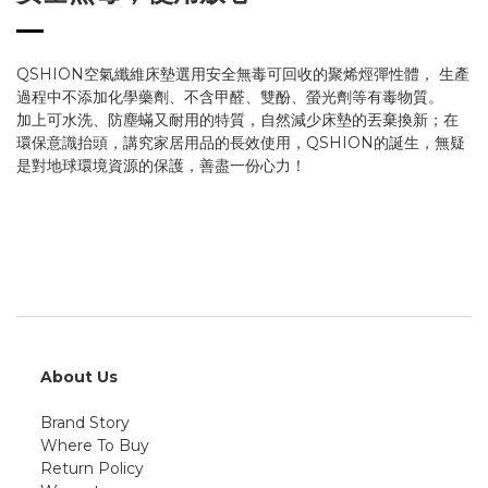
QSHION空氣纖維床墊選用安全無毒可回收的聚烯烴彈性體， 生產
過程中不添加化學藥劑、不含甲醛、雙酚、螢光劑等有毒物質。
加上可水洗、防塵蟎又耐用的特質，自然減少床墊的丟棄換新；在
環保意識抬頭，講究家居用品的長效使用，QSHION的誕生，無疑
是對地球環境資源的保護，善盡一份心力！
About Us
Brand Story
Where To Buy
Return Policy