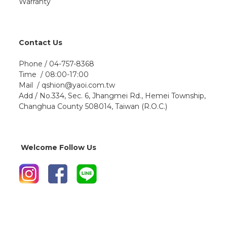
Warranty
Contact Us
Phone / 04-757-8368
Time / 08:00-17:00
Mail / qshion@yaoi.com.tw
Add / No.334, Sec. 6, Jhangmei Rd., Hemei Township,
Changhua County 508014, Taiwan (R.O.C.)
Welcome Follow Us