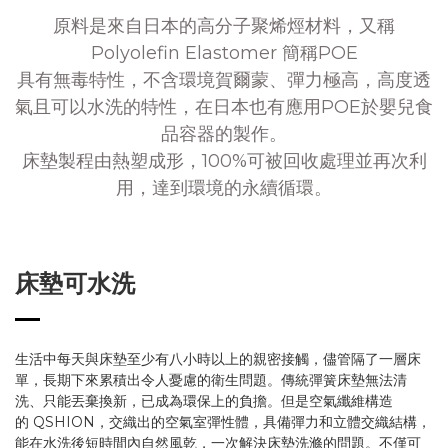
原料是來自日本的高分子聚烯烴材料，又稱
Polyolefin Elastomer 簡稱POE
具有無毒特性，不含環境賀爾蒙、彈力極高，高度透
氣且可以水洗的特性，在日本也有應用POE於嬰兒食
品容器的製作。
床墊製程由熱塑成形，100%可被回收處理並再次利
用，達到環境的永續循環。
床墊可水洗
生活中每天與床墊至少有八小時以上的親密接觸，儘管隔了一層床
單，長期下來累積出令人憂慮的衛生問題。傳統彈簧床墊無法清
洗、只能丟棄換新，已成為環保上的負擔。但是空氣纖維構造
的 QSHION，交織出的空氣室彈性體，具備彈力和立體交織結構，
能在水洗後短時間內自然風乾，一次解決床墊洗滌的問題。不僅可