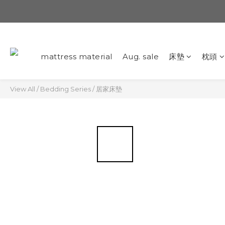
mattress material
Aug. sale
床墊
枕頭
View All
/
Bedding Series
/
居家床墊