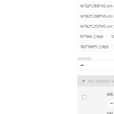
W152*L188*H5 cm
W182*L188*H5 cm
W182*L212*H5 cm 
91*188 三均分
1
182*188*5 三均分
Quantity
Buy Together 
sil
SAL