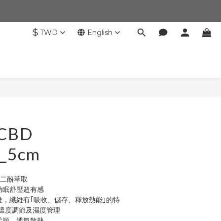
$
TWD
English
BUY NOW
 CBD
s_5cm
麻二酚萃取
助眠舒壓超有感
維，纖維有｢吸收、儲存、釋放熱能｣的特
溫度調節及濕度管理
柔順、透氣散熱