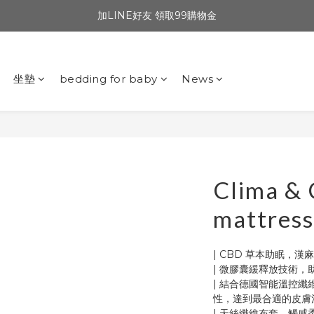
加LINE好友 領取99購物金
坐墊
bedding for baby
News
Clima &
mattres
| CBD 草本助眠，漢
| 微膠囊緩釋放技術，
| 結合德國智能溫控纖
性，達到最合適的皮膚
| 天絲纖維布套，觸感