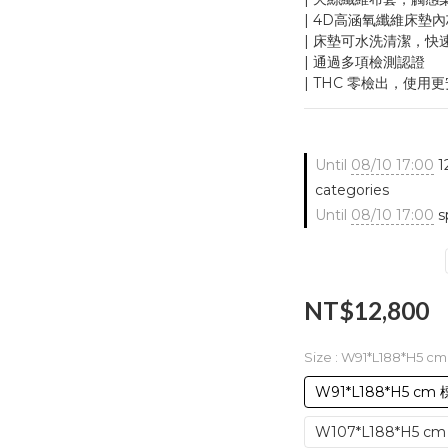
| 4D高涵氧纖維床墊
| 床墊可水洗清潔，
| 通過多項檢測認證
| THC 零檢出，使用
Until
08/10 17:00
12
categories
Until
08/10 17:00
sp
NT$12,800
Size
: W91*L188*H5 cm
W91*L188*H5 cm 標
W107*L188*H5 cm 