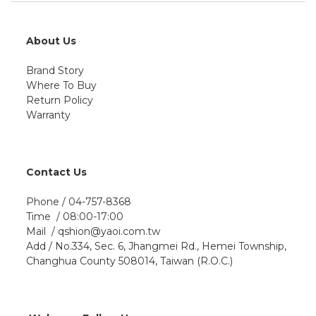
About Us
Brand Story
Where To Buy
Return Policy
Warranty
Contact Us
Phone / 04-757-8368
Time / 08:00-17:00
Mail / qshion@yaoi.com.tw
Add / No.334, Sec. 6, Jhangmei Rd., Hemei Township,
Changhua County 508014, Taiwan (R.O.C.)