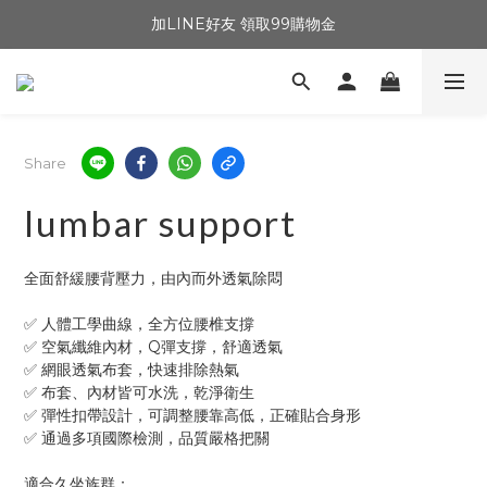
加LINE好友 領取99購物金
Share
lumbar support
全面舒緩腰背壓力，由內而外透氣除悶
✅ 人體工學曲線，全方位腰椎支撐
✅ 空氣纖維內材，Q彈支撐，舒適透氣
✅ 網眼透氣布套，快速排除熱氣
✅ 布套、內材皆可水洗，乾淨衛生
✅ 彈性扣帶設計，可調整腰靠高低，正確貼合身形
✅ 通過多項國際檢測，品質嚴格把關
適合久坐族群：