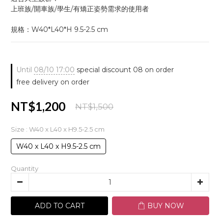
上班族/開車族/學生/有矯正姿勢需求的使用者
規格：W40*L40*H 9.5-2.5 cm
Until
08/10 17:00
special discount 08 on order
free delivery on order
NT$1,200
NT$1,500
Size
: W40 x L40 x H9.5-2.5 cm
W40 x L40 x H9.5-2.5 cm
Quantity
ADD TO CART
BUY NOW