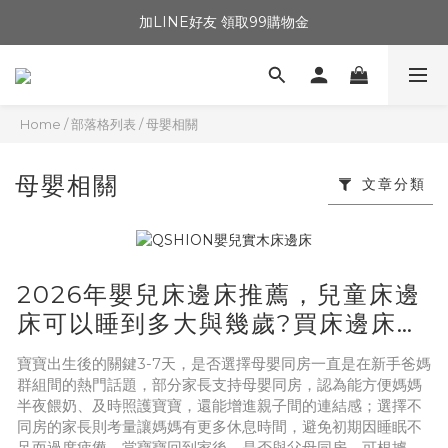
加LINE好友 領取99購物金
Home
/
部落格列表
/
母嬰相關
母嬰相關
文章分類
2026年嬰兒床邊床推薦，兒童床邊
床可以睡到多大與幾歲?買床邊床的
缺點?
寶寶出生後的關鍵3-7天，是否選擇母嬰同房一直是在新手爸媽
群組間的熱門話題，部分家長支持母嬰同房，認為能方便媽媽
半夜餵奶、及時照護寶寶，還能增進親子間的連結感；選擇不
同房的家長則考量讓媽媽有更多休息時間，避免初期因睡眠不
足而過度疲憊，當寶寶回到家後，是否與父母同房，可根據家