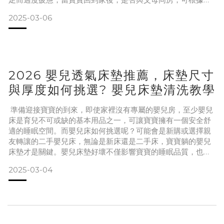
庭需求來決定。選擇與寶寶同房的家長，多會採用「同房不同
2025-03-06
床」的方式，大床搭配使用床邊床是一種選擇，床邊床能與大
床無縫連接，讓寶寶睡得更安心，還能方便媽媽夜間餵奶或安
撫寶寶，減少頻繁起身的困擾，同時兼顧安全性與便利性。嬰
兒床邊床有
2026 嬰兒透氣床墊推薦，床墊尺寸
與厚度如何挑選? 嬰兒床墊清洗教學
準備迎接寶寶的到來，即使家裡沒有專屬的嬰兒房，至少嬰兒
床是育兒不可或缺的基本用品之一，可讓寶寶擁有一個安全舒
適的睡眠空間。而嬰兒床如何挑選呢？可能會是新購或選擇親
友轉讓的二手嬰兒床，無論是新床還是二手床，寶寶躺的嬰兒
床墊才是關鍵。嬰兒床墊好壞不僅影響寶寶的睡眠品質，也關
係到新生兒的健康與安全，一張嬰兒床墊從透氣性到厚度選擇
2025-03-04
都需要仔細考量，QSHION從床墊尺寸、厚度的挑選，以及清
洗保養的小技巧，通通為爸爸媽媽準備好，一起為寶寶打造一
個安全舒適的睡眠環境。爸媽為什麼要買嬰兒透氣床墊？跟一
般床墊的